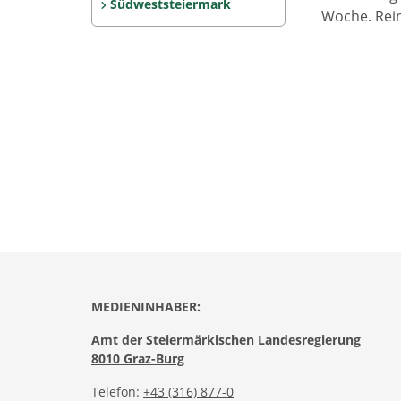
Südweststeiermark
Woche. Rein
MEDIENINHABER:
Amt der Steiermärkischen Landesregierung
8010 Graz-Burg
Telefon:
+43 (316) 877-0