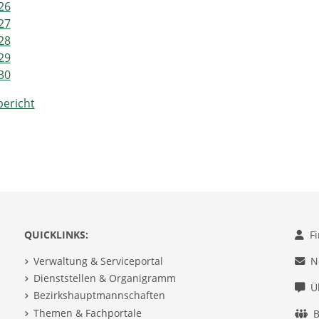
26
27
28
29
30
ericht
QUICKLINKS:
F
Verwaltung & Serviceportal
N
Dienststellen & Organigramm
Ü
Bezirkshauptmannschaften
Themen & Fachportale
B