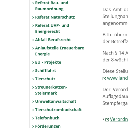
Referat Bau- und
Raumordnung
Das Amt de
Stellungna
Referat Naturschutz
angenommen
Referat UVP- und
Energierecht
Bitte überm
Abfall-Berufsrecht
der Betreff
Anlaufstelle Erneuerbare
Nach § 14 A
Energie
der 8-wöchi
EU - Projekte
Schifffahrt
Diese Stell
www.lande
Tierschutz
Streunerkatzen-
Der Verord
Steiermark
Auflageda
Umweltanwaltschaft
Stempfergass
Tierschutzombudschaft
Telefonbuch
•
Verordn
Förderungen