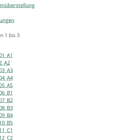
enüberstellung
rungen
n 1 bis 3
01_A1
2_A2
03_A3
04_A4
05_A5
06_B1
07_B2
08_B3
09_B4
10_B5
11_C1
12_C2