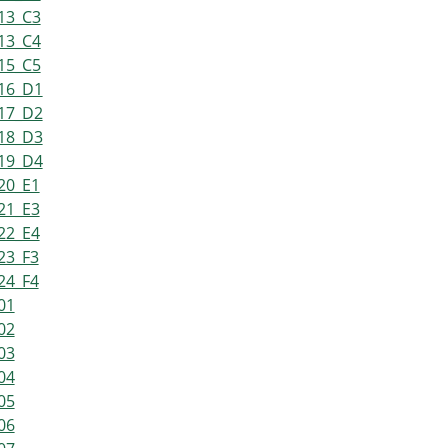
13_C3
13_C4
15_C5
-16_D1
-17_D2
-18_D3
-19_D4
20_E1
21_E3
22_E4
23_F3
24_F4
01
02
03
04
05
06