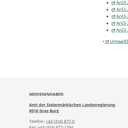
Anl3-
Anl3-
Anl3-
Anl3-
Anl3-
•
Umweltb
MEDIENINHABER:
Amt der Steiermärkischen Landesregierung
8010 Graz-Burg
Telefon:
+43 (316) 877-0
Fax: +43 (316) 877-2294