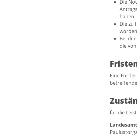
Die Not
Antrags
haben.
Die zu 
worden 
Bei der
die von
Friste
Eine Förder
betreffende
Zustän
für die Lei
Landesamts
Paulustorga