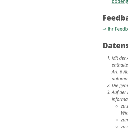
bodeng
Feedb
-> Ihr Feed
Datens
Mit der 
enthalt
Art. 6 
automat
Die gemä
Auf der
Informat
zu 
Wid
zum
zu 