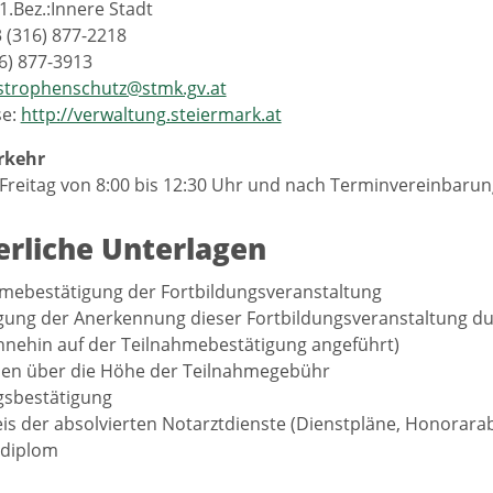
1.Bez.:Innere Stadt
3 (316) 877-2218
16) 877-3913
strophenschutz@stmk.gv.at
se:
http://verwaltung.steiermark.at
rkehr
Freitag von 8:00 bis 12:30 Uhr und nach Terminvereinbarun
erliche Unterlagen
mebestätigung der Fortbildungsveranstaltung
gung der Anerkennung dieser Fortbildungsveranstaltung dur
hnehin auf der Teilnahmebestätigung angeführt)
ben über die Höhe der Teilnahmegebühr
gsbestätigung
s der absolvierten Notarztdienste (Dienstpläne, Honorar
tdiplom