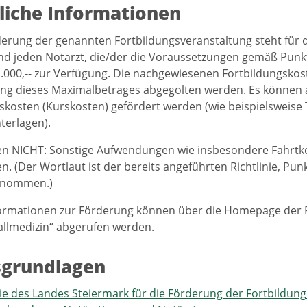
liche Informationen
derung der genannten Fortbildungsveranstaltung steht für 
nd jeden Notarzt, die/der die Voraussetzungen gemäß Punkt 3.
.000,-- zur Verfügung. Die nachgewiesenen Fortbildungskos
g dieses Maximalbetrages abgegolten werden. Es können au
skosten (Kurskosten) gefördert werden (wie beispielsweis
terlagen).
en NICHT: Sonstige Aufwendungen wie insbesondere Fahrtko
n. (Der Wortlaut ist der bereits angeführten Richtlinie, Pu
tnommen.)
formationen zur Förderung können über die Homepage der 
allmedizin“ abgerufen werden.
sgrundlagen
nie des Landes Steiermark für die Förderung der Fortbildung