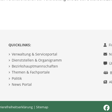
QUICKLINKS:
F
Verwaltung & Serviceportal
N
Dienststellen & Organigramm
Ü
Bezirkshauptmannschaften
Themen & Fachportale
B
Politik
A
News Portal
rierefreiheitserklärung
|
Sitemap
Fac