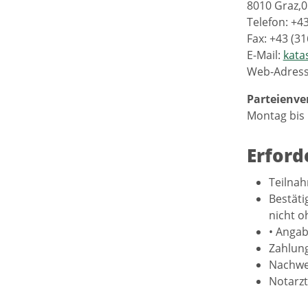
8010 Graz,0
Telefon: +4
Fax: +43 (3
E-Mail:
kata
Web-Adres
Parteienve
Montag bis 
Erford
Teilnah
Bestäti
nicht o
• Anga
Zahlun
Nachwei
Notarz