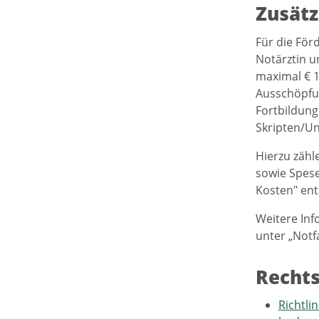
Zusätz
Für die För
Notärztin u
maximal € 1
Ausschöpfun
Fortbildung
Skripten/Un
Hierzu zähl
sowie Spese
Kosten" en
Weitere In
unter „Notf
Recht
Richtli