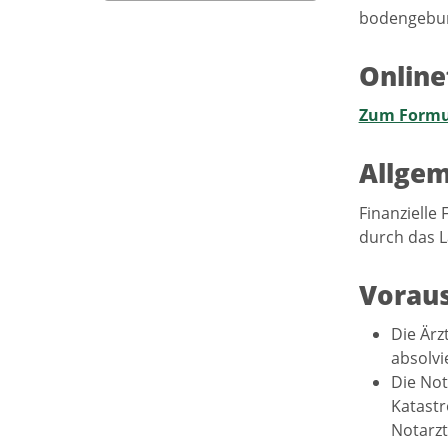
bodengebund
Online
Zum Formu
Allgem
Finanzielle
durch das L
Vorau
Die Ärz
absolvi
Die Not
Katastr
Notarzt