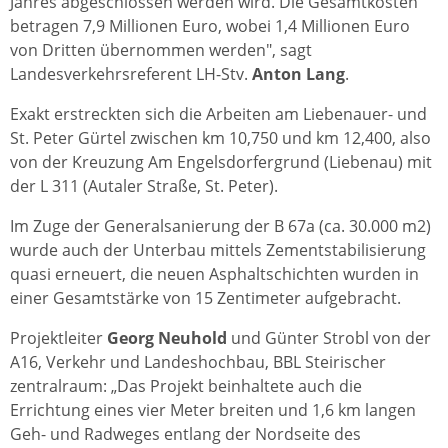
Jahres abgeschlossen werden wird. Die Gesamtkosten
betragen 7,9 Millionen Euro, wobei 1,4 Millionen Euro
von Dritten übernommen werden", sagt
Landesverkehrsreferent LH-Stv.
Anton Lang
.
Exakt erstreckten sich die Arbeiten am Liebenauer- und
St. Peter Gürtel zwischen km 10,750 und km 12,400, also
von der Kreuzung Am Engelsdorfergrund (Liebenau) mit
der L 311 (Autaler Straße, St. Peter).
Im Zuge der Generalsanierung der B 67a (ca. 30.000 m2)
wurde auch der Unterbau mittels Zementstabilisierung
quasi erneuert, die neuen Asphaltschichten wurden in
einer Gesamtstärke von 15 Zentimeter aufgebracht.
Projektleiter
Georg Neuhold
und Günter Strobl von der
A16, Verkehr und Landeshochbau, BBL Steirischer
zentralraum: „Das Projekt beinhaltete auch die
Errichtung eines vier Meter breiten und 1,6 km langen
Geh- und Radweges entlang der Nordseite des