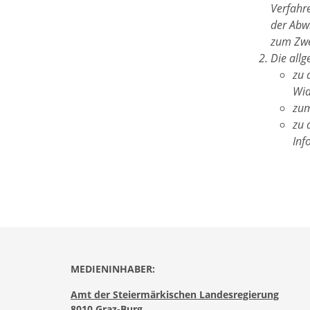
Verfahr
der Abwi
zum Zwe
Die all
zu 
Wid
zum
zu 
Inf
MEDIENINHABER:
Amt der Steiermärkischen Landesregierung
8010 Graz-Burg