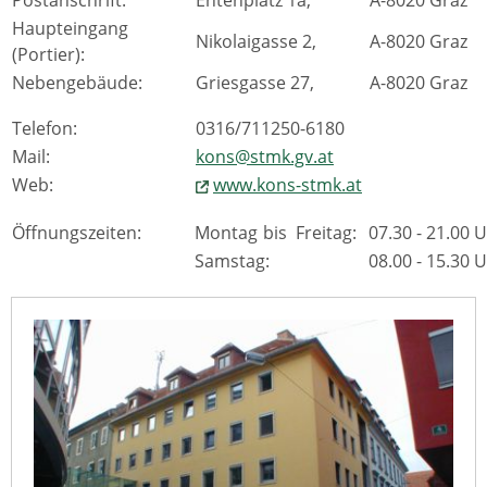
Postanschrift:
Entenplatz 1a,
A-8020 Graz
Haupteingang
Nikolaigasse 2,
A-8020 Graz
(Portier):
Nebengebäude:
Griesgasse 27,
A-8020 Graz
Telefon:
0316/711250-6180
Mail:
kons@stmk.gv.at
Web:
www.kons-stmk.at
Öffnungszeiten:
Montag
bis
Freitag:
07.30 - 21.00 
Samstag:
08.00 - 15.30 