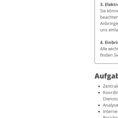
3. Elekt
Sie könn
beachten 
Anbringe
uns einl
4. Einb
Alle wic
finden S
Aufga
Zentral
Koordin
Diensts
Analyse
Interne
Bericht