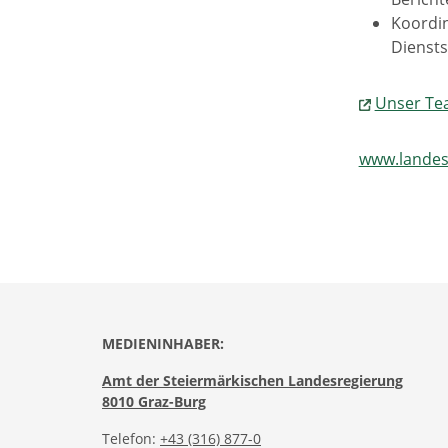
Koordin
Diensts
Unser T
www.landes
MEDIENINHABER:
Amt der Steiermärkischen Landesregierung
8010 Graz-Burg
Telefon:
+43 (316) 877-0