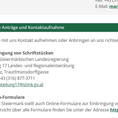
Fax: +43 (3
E-Mail:
mar
he Anträge und Kontaktaufnahme
 mit uns Kontakt aufnehmen oder Anbringen an uns richten 
ingung von Schriftstücken
Steiermärkischen Landesregierung
g 17 Landes- und Regionalentwicklung
z, Trauttmansdorffgasse
+43 (316) 877-3711
bteilung17@stmk.gv.at
e-Formulare
 Steiermark stellt auch Online-Formulare zur Einbringung 
rsicht über alle Formulare finden Sie unter der Adresse
htt