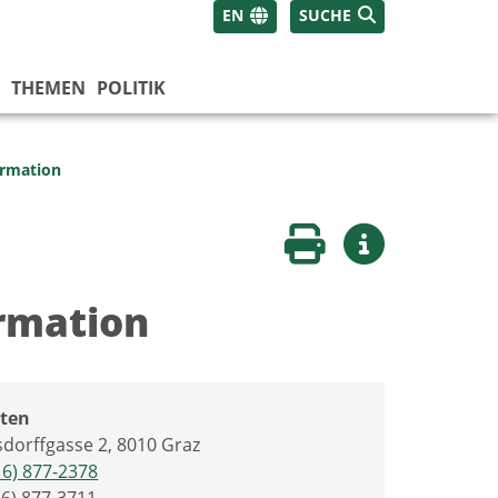
EN
SUCHE
THEMEN
POLITIK
ormation
Seite drucken
Weitere Infos
ormation
ten
dorffgasse 2, 8010 Graz
16) 877-2378