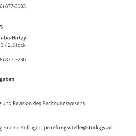
16) 877-3903
ng
luba-Hirtzy
3 / 2. Stock
16) 877-3230
fgaben
g und Revision des Rechnungswesens
llgemeine Anfragen:
pruefungsstelle@stmk.gv.at