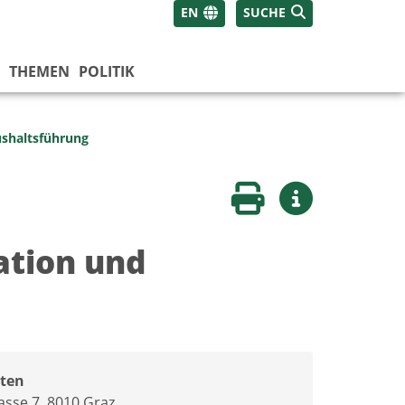
EN
SUCHE
THEMEN
POLITIK
ushaltsführung
Seite drucken
Weitere Infos
ation und
ten
sse 7, 8010 Graz