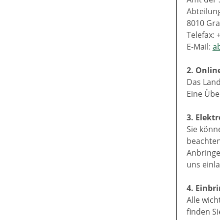
Abteilung
8010 Gra
Telefax: 
E-Mail:
a
2. Onlin
Das Land
Eine Übe
3. Elekt
Sie könn
beachten 
Anbringe
uns einl
4. Einb
Alle wic
finden S