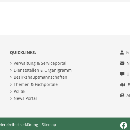
QUICKLINKS:
F
Verwaltung & Serviceportal
N
Dienststellen & Organigramm
Ü
Bezirkshauptmannschaften
Themen & Fachportale
B
Politik
A
News Portal
rierefreiheitserklärung
|
Sitemap
Fac