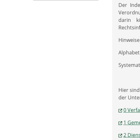
Der Ind
Verordnu
darin k
Rechtsin
Hinweise 
Alphabet
Systemat
Hier sind
der Unter
0 Verf
1 Geme
2 Dien