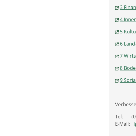
3 Fina
4 Inne
5 Kult
6 Land
7 Wirt
8 Bode
9 Sozi
Verbesse
Tel: (03
E-Mail:
l