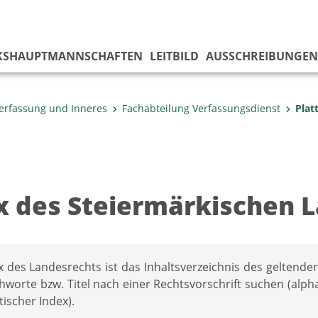
KS­HAUPTMANNSCHAFTEN
LEITBILD
AUSSCHREIBUNGEN
erfassung und Inneres
Fachabteilung Verfassungs­dienst
Plat
x des Steiermärkischen 
x des Landesrechts ist das Inhaltsverzeichnis des geltende
chworte bzw. Titel nach einer Rechtsvorschrift suchen (alp
ischer Index).