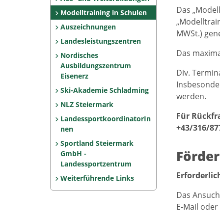
Das „Modell
Modelltraining in Schulen
„Modelltrai
Auszeichnungen
MWSt.) gen
Landesleistungszentren
Das maximal
Nordisches
Ausbildungszentrum
Div. Termin
Eisenerz
Insbesonder
Ski-Akademie Schladming
werden.
NLZ Steiermark
Für Rückfr
LandessportkoordinatorIn
+43/316/87
nen
Sportland Steiermark
Förde
GmbH -
Landessportzentrum
Erforderlic
Weiterführende Links
Das Ansuche
E-Mail oder