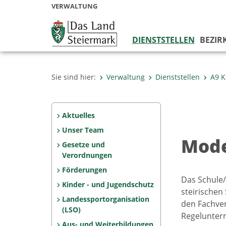
VERWALTUNG
DIENSTSTELLEN
BEZIR
Sie sind hier:
Verwaltung
Dienststellen
A9 K
Aktuelles
Unser Team
Mode
Gesetze und
Verordnungen
Förderungen
Das Schule/S
Kinder - und Jugendschutz
steirischen
Landessportorganisation
den Fachver
(LSO)
Regelunterr
Aus- und Weiterbildungen