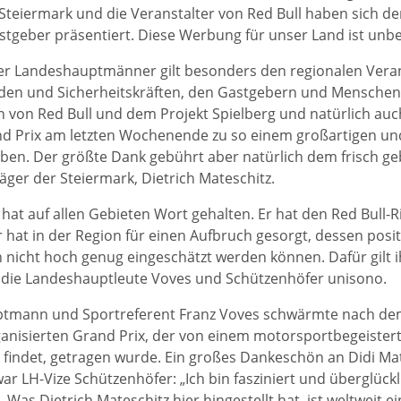
 Steiermark und die Veranstalter von Red Bull haben sich der
stgeber präsentiert. Diese Werbung für unser Land ist unbe
er Landeshauptmänner gilt besonders den regionalen Vera
den und Sicherheitskräften, den Gastgebern und Menschen
n von Red Bull und dem Projekt Spielberg und natürlich auch
d Prix am letzten Wochenende zu so einem großartigen und 
en. Der größte Dank gebührt aber natürlich dem frisch g
äger der Steiermark, Dietrich Mateschitz.
 hat auf allen Gebieten Wort gehalten. Er hat den Red Bull-R
r hat in der Region für einen Aufbruch gesorgt, dessen pos
nicht hoch genug eingeschätzt werden können. Dafür gilt 
 die Landeshauptleute Voves und Schützenhöfer unisono.
tmann und Sportreferent Franz Voves schwärmte nach d
ganisierten Grand Prix, der von einem motorsportbegeister
findet, getragen wurde. Ein großes Dankeschön an Didi Mat
war LH-Vize Schützenhöfer: „Ich bin fasziniert und überglüc
 Was Dietrich Mateschitz hier hingestellt hat, ist weltweit e