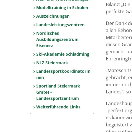
Bilanz: „Die
Modelltraining in Schulen
perfekte Ga
Auszeichnungen
Der Dank d
Landesleistungszentren
allen Behör
Nordisches
Mitarbeiter
Ausbildungszentrum
diesen Gran
Eisenerz
gemacht hab
Ski-Akademie Schladming
Ehrenringtr
NLZ Steiermark
„Mateschitz
LandessportkoordinatorIn
gebracht, e
nen
immer noch 
Sportland Steiermark
Landes", so
GmbH -
Landessportzentrum
Landeshaup
Weiterführende Links
„perfekt or
es kaum wo 
begeistert 
übertroffen.