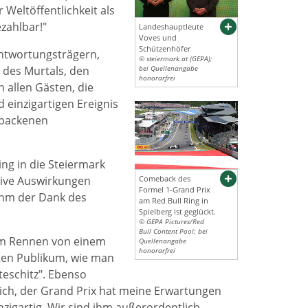
 Weltöffentlichkeit als
zahlbar!"
Landeshauptleute
Voves und
Schützenhöfer
ntwortungsträgern,
© steiermark.at (GEPA);
 des Murtals, den
bei Quellenangabe
honorarfrei
 allen Gästen, die
einzigartigen Ereignis
ebackenen
ing in die Steiermark
itive Auswirkungen
Comeback des
Formel 1-Grand Prix
ihm der Dank des
am Red Bull Ring in
Spielberg ist geglückt.
© GEPA Pictures/Red
Bull Content Pool; bei
em Rennen von einem
Quellenangabe
honorarfrei
ten Publikum, wie man
eschitz". Ebenso
klich, der Grand Prix hat meine Erwartungen
inzigartig. Wir sind ihm außerordentlich