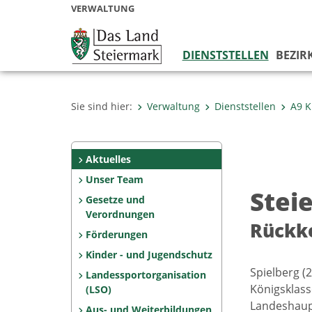
VERWALTUNG
DIENSTSTELLEN
BEZIR
Sie sind hier:
Verwaltung
Dienststellen
A9 K
Aktuelles
Unser Team
Stei
Gesetze und
Verordnungen
Rückke
Förderungen
Kinder - und Jugendschutz
Spielberg (
Landessportorganisation
Königsklass
(LSO)
Landeshaupt
Aus- und Weiterbildungen