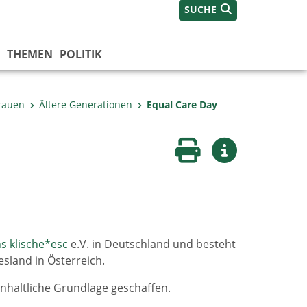
SUCHE
THEMEN
POLITIK
Frauen
Ältere Generationen
Equal Care Day
Seite drucken
Weitere Infos
s klische*esc
e.V. in Deutschland und besteht
esland in Österreich.
haltliche Grundlage geschaffen.