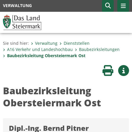
VERWALTUNG
Sie sind hier:
Verwaltung
Dienststellen
A16 Verkehr und Landeshochbau
Baubezirksleitungen
Baubezirksleitung Obersteiermark Ost
Seite druc
Wei
Baubezirksleitung
Obersteiermark Ost
Dipl.-Ing. Bernd Pitner