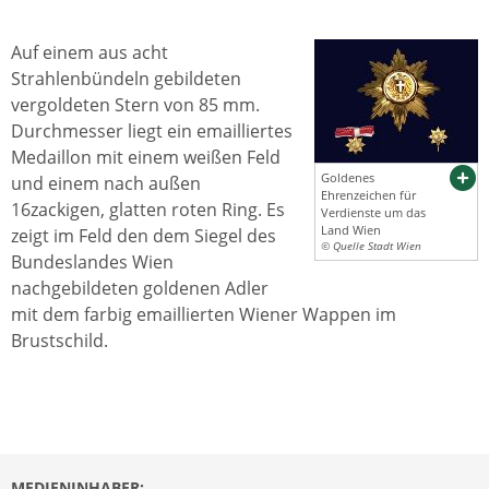
Auf einem aus acht
Strahlenbündeln gebildeten
vergoldeten Stern von 85 mm.
Durchmesser liegt ein emailliertes
Medaillon mit einem weißen Feld
Goldenes
und einem nach außen
Ehrenzeichen für
16zackigen, glatten roten Ring. Es
Verdienste um das
Land Wien
zeigt im Feld den dem Siegel des
© Quelle Stadt Wien
Bundeslandes Wien
nachgebildeten goldenen Adler
mit dem farbig emaillierten Wiener Wappen im
Brustschild.
MEDIENINHABER: