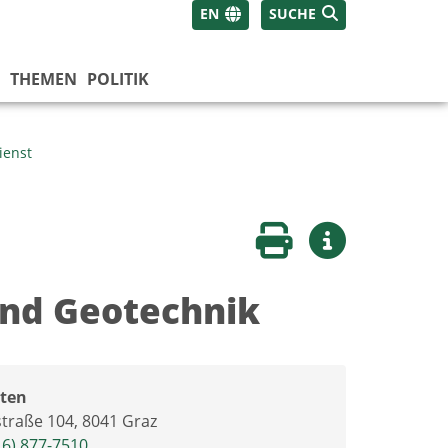
EN
SUCHE
THEMEN
POLITIK
ienst
Seite drucken
Weitere Infos
und Geotechnik
ten
straße 104, 8041 Graz
16) 877-7510