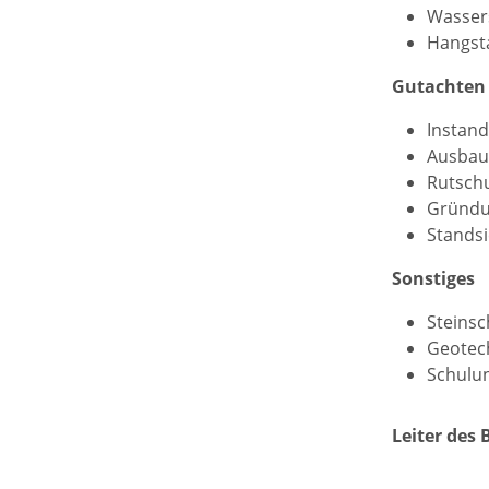
Wasser
Hangsta
Gutachten
Instan
Ausbau
Rutschu
Gründu
Standsi
Sonstiges
Steins
Geotech
Schulun
Leiter des