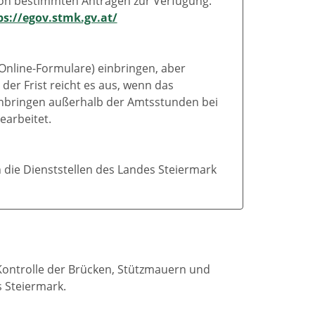
von bestimmten Anträgen zur Verfügung.
ps://egov.stmk.gv.at/
 Online-Formulare) einbringen, aber
der Frist reicht es aus, wenn das
r Anbringen außerhalb der Amtsstunden bei
earbeitet.
 die Dienststellen des Landes Steiermark
Kontrolle der Brücken, Stützmauern und
 Steiermark.