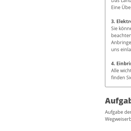
Das Land
Eine Übe
3. Elekt
Sie könn
beachten 
Anbringe
uns einl
4. Einb
Alle wic
finden S
Aufga
Aufgabe der
Wegweiserb