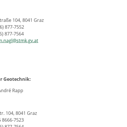
straße 104, 8041 Graz
16) 877-7552
16) 877-7564
an.nagl@stmk.gv.at
ür Geotechnik:
André Rapp
tr. 104, 8041 Graz
76 8666-7523
16) 877-7564