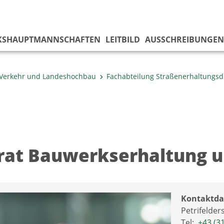
KS­HAUPTMANNSCHAFTEN
LEITBILD
AUSSCHREIBUNGEN
Verkehr und Landeshochbau
Fachabteilung Straßen­erhaltungsd
rat Bauwerkserhaltung 
Kontaktda
Petrifelder
Tel:
+43 (3