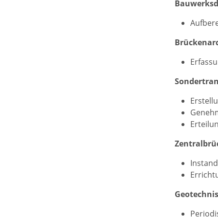
Bauwerksd
Aufbere
Brückenar
Erfassu
Sondertra
Erstell
Genehm
Erteil
Zentralbrü
Instan
Erricht
Geotechni
Periodi