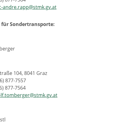
-andre.rapp@stmk.gv.at
 für Sondertransporte:
berger
straße 104, 8041 Graz
16) 877-7557
16) 877-7564
lf.tomberger@stmk.gv.at
stl