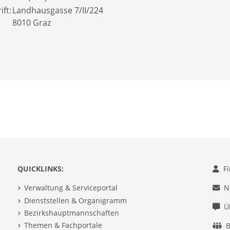
ft:
Landhausgasse 7/II/224
8010 Graz
QUICKLINKS:
F
Verwaltung & Serviceportal
N
Dienststellen & Organigramm
Ü
Bezirkshauptmannschaften
Themen & Fachportale
B