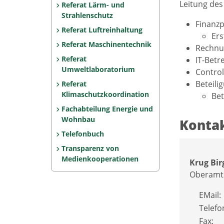
Leitung de
Referat Lärm- und
Strahlenschutz
Finanzp
Referat Luftreinhaltung
Ers
Referat Maschinentechnik
Rechnun
Referat
IT-Betr
Umweltlaboratorium
Control
Beteil
Referat
Klimaschutzkoordination
Bet
Fachabteilung Energie und
Wohnbau
Kontak
Telefonbuch
Transparenz von
Medienkooperationen
Krug Bir
Oberamts
EMail:
Telefo
Fax: