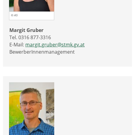
© A5
Margit Gruber
Tel. 0316 877-3316
E-Mail:
margit.gruber@stmk.gv.at
BewerberInnenmanagement