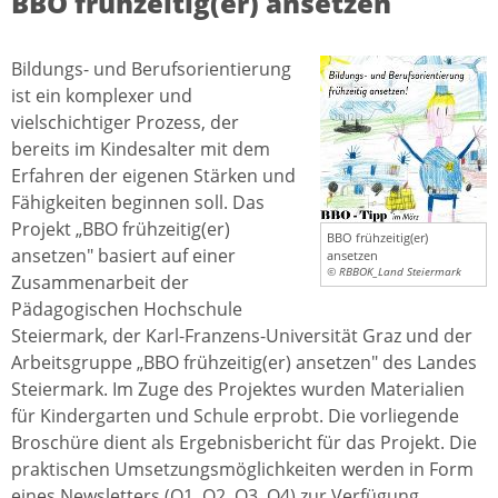
BBO frühzeitig(er) ansetzen
Bildungs- und Berufsorientierung
ist ein komplexer und
vielschichtiger Prozess, der
bereits im Kindesalter mit dem
Erfahren der eigenen Stärken und
Fähigkeiten beginnen soll. Das
Projekt „BBO frühzeitig(er)
BBO frühzeitig(er)
ansetzen" basiert auf einer
ansetzen
© RBBOK_Land Steiermark
Zusammenarbeit der
Pädagogischen Hochschule
Steiermark, der Karl-Franzens-Universität Graz und der
Arbeitsgruppe „BBO frühzeitig(er) ansetzen" des Landes
Steiermark. Im Zuge des Projektes wurden Materialien
für Kindergarten und Schule erprobt. Die vorliegende
Broschüre dient als Ergebnisbericht für das Projekt. Die
praktischen Umsetzungsmöglichkeiten werden in Form
eines Newsletters (Q1, Q2, Q3, Q4) zur Verfügung