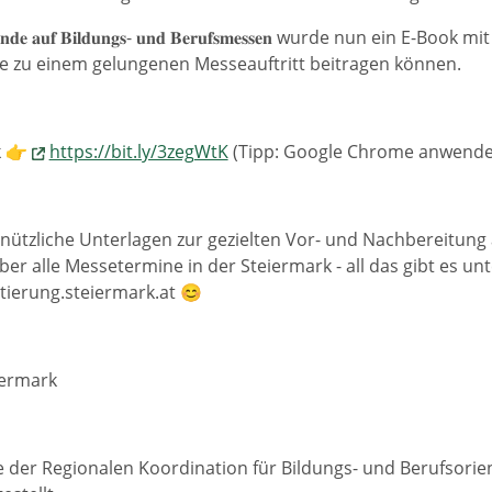
𝐥𝐥𝐞𝐧𝐝𝐞 𝐚𝐮𝐟 𝐁𝐢𝐥𝐝𝐮𝐧𝐠𝐬- 𝐮𝐧𝐝 𝐁𝐞𝐫𝐮𝐟𝐬𝐦𝐞𝐬𝐬𝐞𝐧 wurde nun ein 
die zu einem gelungenen Messeauftritt beitragen können.
k 👉
https://bit.ly/3zegWtK
(Tipp: Google Chrome anwende
ützliche Unterlagen zur gezielten Vor- und Nachbereitung 
ber alle Messetermine in der Steiermark - all das gibt es un
tierung.steiermark.at 😊
iermark
ive der Regionalen Koordination für Bildungs- und Berufsori