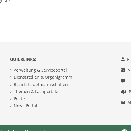
estellt.
QUICKLINKS:
F
Verwaltung & Serviceportal
N
Dienststellen & Organigramm
Ü
Bezirkshauptmannschaften
Themen & Fachportale
B
Politik
A
News Portal