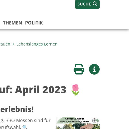
SUCHE
THEMEN
POLITIK
Frauen
Lebenslanges Lernen
Seite drucken
Weitere Infos
f: April 2023 🌷
erlebnis!
ung. BBO-Messen sind für
erufswahl. 🔍