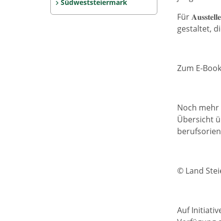
Südweststeiermark
Für 𝐀𝐮𝐬𝐬𝐭𝐞
gestaltet, 
Zum E-Boo
Noch mehr n
Übersicht ü
berufsorien
© Land Ste
Auf Initiat