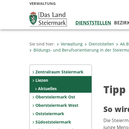
VERWALTUNG
DIENSTSTELLEN
BEZIR
Sie sind hier:
Verwaltung
Dienststellen
A6 B
Bildungs- und Berufsorientierung in der Steierm
Zentralraum Steiermark
Liezen
Tipp
Aktuelles
Obersteiermark Ost
Obersteiermark West
So wir
Oststeiermark
Die Steierm
Südoststeiermark
junge Mensc