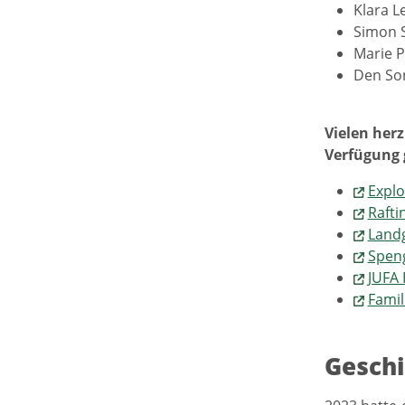
Klara L
Simon S
Marie P
Den Son
Vielen her
Verfügung 
Explo
Rafti
Land
Speng
JUFA 
Famil
Gesch