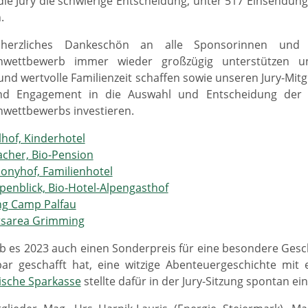
die Jury die schwierige Entscheidung, unter 517 Einsendu
n.
herzliches Dankeschön an alle Sponsorinnen und
nwettbewerb immer wieder großzügig unterstützen un
und wertvolle Familienzeit schaffen sowie unseren Jury-Mitg
und Engagement in die Auswahl und Entscheidung der 
wettbewerbs investieren.
hof, Kinderhotel
cher, Bio-Pension
onyhof, Familienhotel
penblick, Bio-Hotel-Alpengasthof
ng Camp Palfau
tsarea Grimming
b es 2023 auch einen Sonderpreis für eine besondere Gesch
ar geschafft hat, eine witzige Abenteuergeschichte mit 
ische Sparkasse
stellte dafür in der Jury-Sitzung spontan e