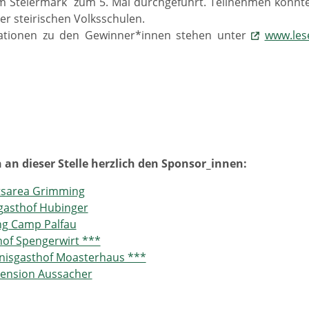
 Steiermark zum 5. Mal durchgeführt. Teilnehmen konnten 
der steirischen Volksschulen.
mationen zu den Gewinner*innen stehen unter
www.lese
an dieser Stelle herzlich den Sponsor_innen:
tsarea Grimming
gasthof Hubinger
ng Camp Palfau
of Spengerwirt ***
nisgasthof Moasterhaus ***
Pension Aussacher