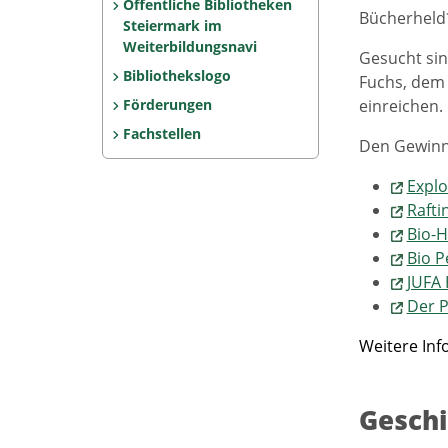
Öffentliche Bibliotheken
Bücherheld
Steiermark im
Weiterbildungsnavi
Gesucht sin
Bibliothekslogo
Fuchs, dem 
Förderungen
einreichen.
Fachstellen
Den Gewinne
Explo
Rafti
Bio-H
Bio P
JUFA 
Der 
Weitere Inf
Gesch