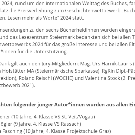
l 2024, rund um den internationalen Welttag des Buches, f
latz die Preisverleihung zum Geschichtenwettbewerb „Büch
n. Lesen mehr als Worte" 2024 statt.
insendungen zu den sechs BücherheldInnen wurden eingere
und das Lesezentrum Steiermark bedankten sich bei allen 
wettbewerbs 2024 für das große Interesse und bei allen E
r*innen für die Unterstützung.
Dank gilt auch den Jury-Mitgliedern: Mag. Urs Harnik-Lauris 
ta Hofstätter MA (Steiermärkische Sparkasse), RgRin Dipl.-Pä
rektion), Roland Reischl (WOCHE) und Valentina Stock (2. Pr
ttbewerb 2021).
chten folgender junger Autor*innen wurden aus allen E
ener (10 Jahre, 4. Klasse VS St. Veit/Vogau)
ögler (9 Jahre, 4. Klasse VS Rassach)
 Fasching (10 Jahre, 4. Klasse Projektschule Graz)