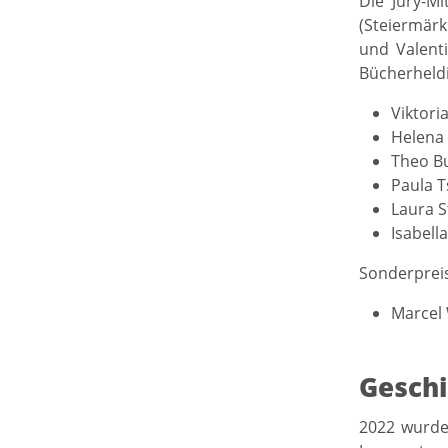
Die Jury-Mi
(Steiermärk
und Valent
Bücherheld
Viktori
Helena 
Theo Bu
Paula T
Laura S
Isabella
Sonderpreis
Marcel 
Gesch
2022 wurde