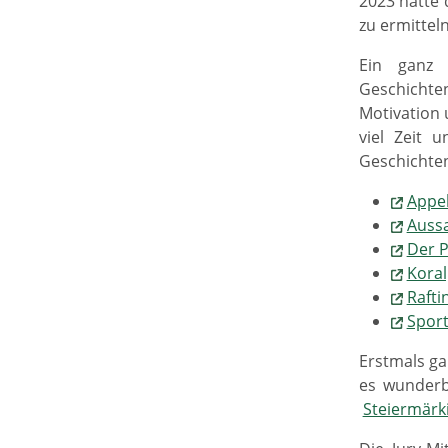
2023 hatte 
zu ermittel
Ein ganz 
Geschichte
Motivation 
viel Zeit 
Geschichten
Appel
Aussa
Der P
Koral
Rafti
Spor
Erstmals ga
es wunderb
Steiermärk