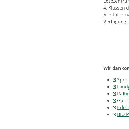
Lesezentrum
4. Klassen 
Alle Infor
Verfügung.
Wir danken 
Spor
Land
Rafti
Gasth
Erleb
BIO-