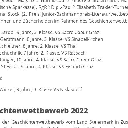
tglieder Mag. Urs Harnik-Lauris (Energie Steiermark), Ma
in
in
ische Sparkasse), RgR
Dipl.-Päd.
Elisabeth Traxler-Turne
ina Stock (2. Preis Junior-Bachmannpreis-Literaturwettb
innen und Bücherhelden im Rahmen des Geschichtenwettbe
a Strobl, 9 Jahre, 3. Klasse, VS Sacre Coeur Graz
Gerstmann, 8 Jahre, 3. Klasse, VS Sinabelkirchen
chleitner, 8 Jahre, 2. Klasse, VS Thal
schuchnik, 7 Jahre, 2. Klasse, VS Rassach
tanger, 10 Jahre, 4. Klasse, VS Sacre Coeur Graz
 Steyskal, 9 Jahre, 4. Klasse, VS Eisteich Graz
:
Wieser, 9 Jahre, 3. Klasse VS Niklasdorf
ichtenwettbewerb 2022
 der Geschichtenwettbewerb vom Land Steiermark in Z