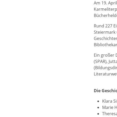
Am 19. Apri
Karmeliterp
Bücherhelde
Rund 227 E
Steiermark 
Geschichten
Bibliotheka
Ein großer 
(SPAR), Jut
(Bildungsdi
Literaturwe
Die Geschi
Klara Si
Marie H
Theresa