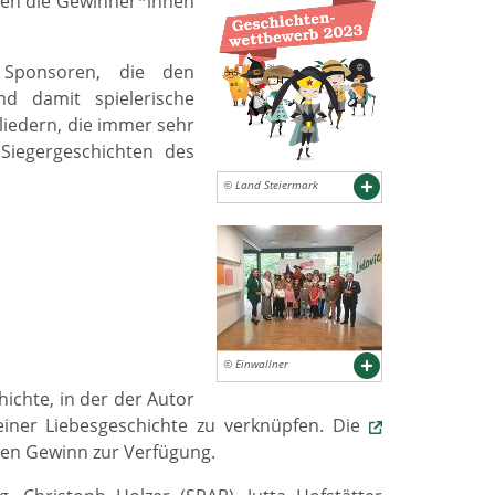
ngen die Gewinner*innen
 Sponsoren, die den
d damit spielerische
liedern, die immer sehr
Siegergeschichten des
© Land Steiermark
© Einwallner
ichte, in der der Autor
einer Liebesgeschichte zu verknüpfen. Die
inen Gewinn zur Verfügung.