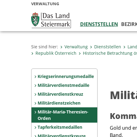
VERWALTUNG
DIENSTSTELLEN
BEZIR
Sie sind hier:
Verwaltung
Dienststellen
Land
Republik Österreich
Historische Betrachtung 
Kriegserinnerungsmedaille
Militärverdienstmedaille
Mili
Militärverdienstkreuz
Militärdienstzeichen
Militär-Maria-Theresien-
Komma
Orden
Tapferkeitsmedaillen
Gold und ema
Band.
Militärverdienstkreuze