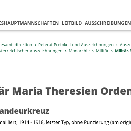
KS­HAUPTMANNSCHAFTEN
LEITBILD
AUSSCHREIBUNGEN
esamtsdirektion
Referat Protokoll und Auszeichnungen
Ausz
österreichischer Auszeichnungen
Monarchie
Militär
Militär
tär Maria Theresien Orde
ndeurkreuz
illiert, 1914 - 1918, letzter Typ, ohne Punzierung (am origin