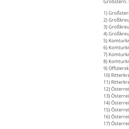
Großstern. S
1) Großster
2) Großkreu
3) Großkreu
4) Großkreu
5) Komturkr
6) Komturkr
7) Komturkr
8) Komturkr
9) Offizier
10) Ritterk
11) Ritterk
12) Österre
13) Österre
14) Österre
15) Österre
16) Österre
17) Österre