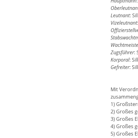
Hauptmann
Oberleutnan
Leutnant
: S
Vizeleutnant
Offizierstellv
Stabswachtm
Wachtmeiste
Zugsführer
:
Korporal
: S
Gefreiter
: S
Mit Verordn
zusammenge
1) Großster
2) Großes g
3) Großes E
4) Großes g
5) Großes E