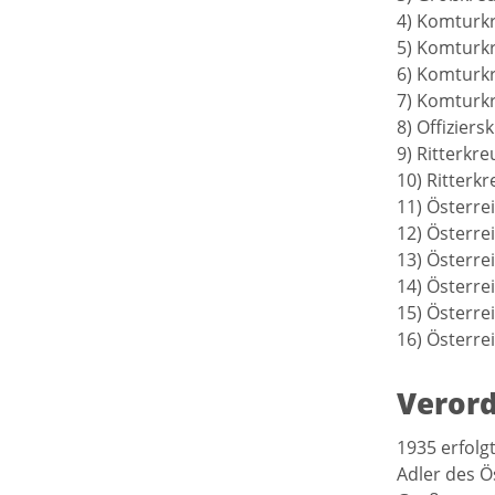
4) Komturkr
5) Komturkr
6) Komturkr
7) Komturkr
8) Offizier
9) Ritterkr
10) Ritterk
11) Österre
12) Österre
13) Österre
14) Österre
15) Österre
16) Österre
Verord
1935 erfolg
Adler des Ö