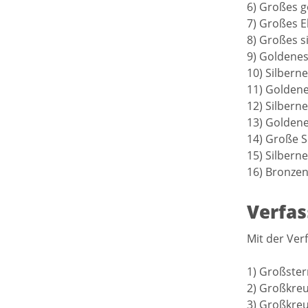
6) Großes g
7) Großes E
8) Großes s
9) Goldenes
10) Silbern
11) Goldene
12) Silbern
13) Goldene
14) Große S
15) Silbern
16) Bronzen
Verfa
Mit der Ver
1) Großster
2) Großkreu
3) Großkreu