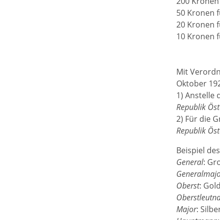
200 Kronen 
50 Kronen f
20 Kronen f
10 Kronen f
Mit Verordn
Oktober 192
1) Anstelle
Republik Öst
2) Für die 
Republik Öst
Beispiel de
General
: Gr
Generalmajo
Oberst
: Gol
Oberstleutn
Major
: Silb