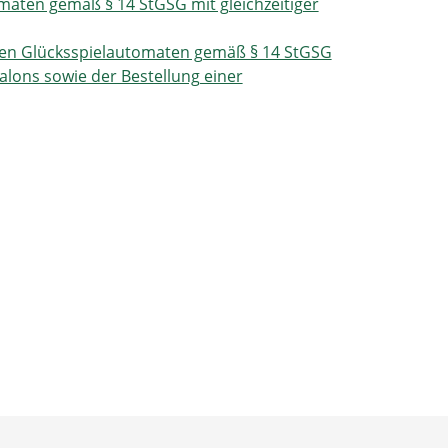
maten gemäß § 14 StGSG mit gleichzeitiger
gten Glücksspielautomaten gemäß § 14 StGSG
alons sowie der Bestellung einer