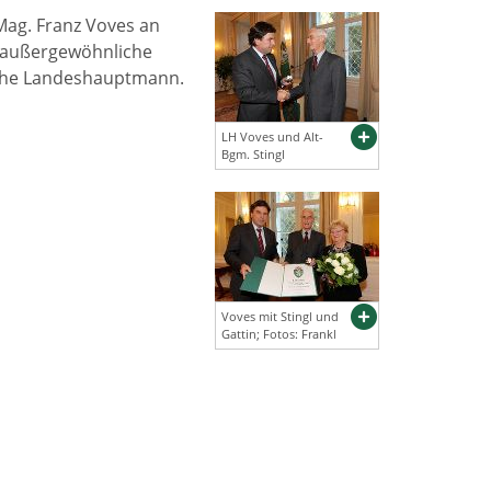
ag. Franz Voves an
ie außergewöhnliche
sche Landeshauptmann.
LH Voves und Alt-
Bgm. Stingl
Voves mit Stingl und
Gattin; Fotos: Frankl