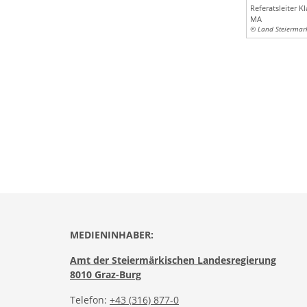
Referatsleiter Kl
MA
© Land Steiermar
MEDIENINHABER:
Amt der Steiermärkischen Landesregierung
8010 Graz-Burg
Telefon:
+43 (316) 877-0