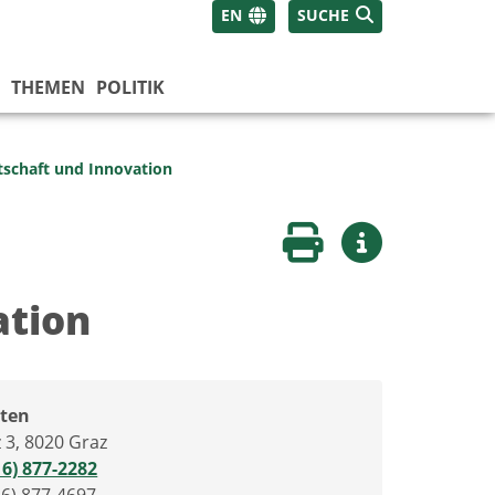
EN
SUCHE
THEMEN
POLITIK
tschaft und Innovation
Seite drucken
Weitere Infos
ation
ten
z 3, 8020 Graz
16) 877-2282