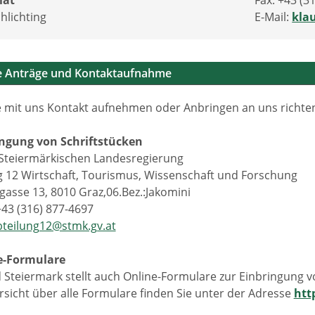
iat
Fax: +43 (3
hlichting
E-Mail:
kla
he Anträge und Kontaktaufnahme
 mit uns Kontakt aufnehmen oder Anbringen an uns richten 
ingung von Schriftstücken
Steiermärkischen Landesregierung
g 12 Wirtschaft, Tourismus, Wissenschaft und Forschung
gasse 13, 8010 Graz,06.Bez.:Jakomini
+43 (316) 877-4697
bteilung12@stmk.gv.at
e-Formulare
 Steiermark stellt auch Online-Formulare zur Einbringung 
rsicht über alle Formulare finden Sie unter der Adresse
htt