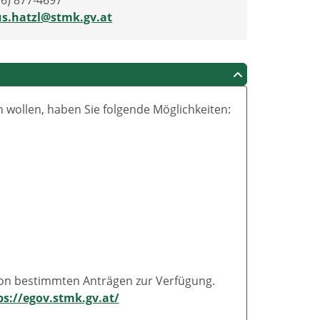
16) 877-4697
us.hatzl@stmk.gv.at
wollen, haben Sie folgende Möglichkeiten:
von bestimmten Anträgen zur Verfügung.
ps://egov.stmk.gv.at/