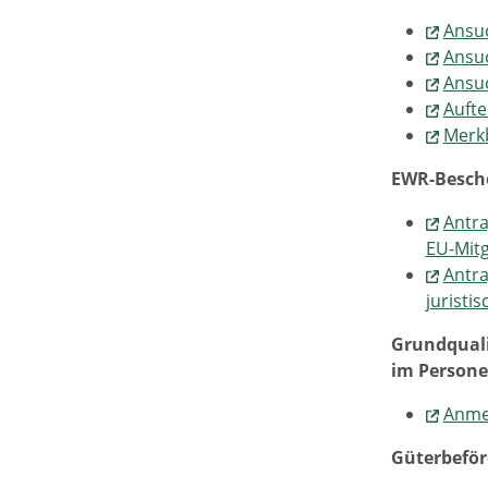
Ansu
Ansu
Ansu
Aufte
Merkb
EWR-Besch
Antra
EU-Mitg
Antra
juristi
Grundquali
im Persone
Anmel
Güterbefö