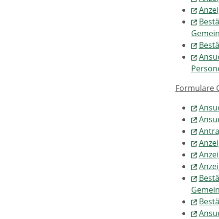
Anzei
Bestä
Gemeins
Bestä
Ansuc
Persone
Formulare G
Ansuc
Ansu
Antra
Anze
Anzei
Anzei
Bestä
Gemeins
Bestä
Ansuc