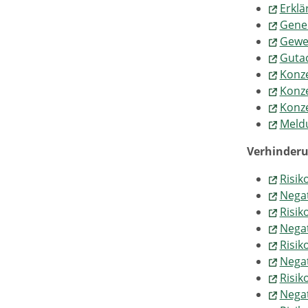
Erklä
Geneh
Gewe
Gutac
Konze
Konze
Konz
Meld
Verhinderu
Risik
Negat
Risi
Negat
Risi
Nega
Risik
Negat