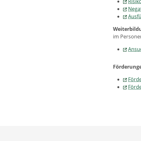
Risik
Negat
Ausfü
Weiterbild
im Personen
Ansuc
Förderunge
Förd
Förd