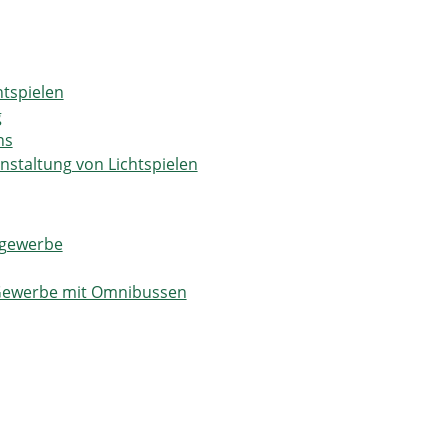
htspielen
g
ns
nstaltung von Lichtspielen
sgewerbe
-Gewerbe mit Omnibussen