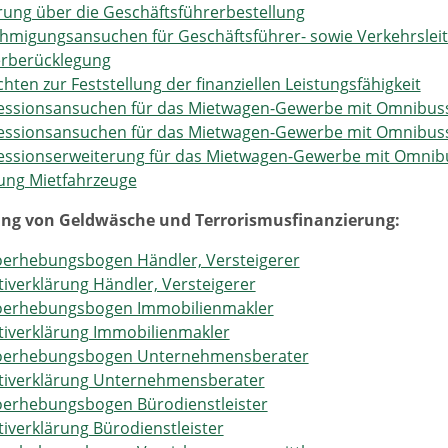
rung über die Geschäftsführerbestellung
migungsansuchen für Geschäftsführer- sowie Verkehrsleit
rberücklegung
hten zur Feststellung der finanziellen Leistungsfähigkeit
ssionsansuchen für das Mietwagen-Gewerbe mit Omnibusse
ssionsansuchen für das Mietwagen-Gewerbe mit Omnibusse
essionserweiterung für das Mietwagen-Gewerbe mit Omnib
ung Mietfahrzeuge
ng von Geldwäsche und Terrorismusfinanzierung:
oerhebungsbogen Händler, Versteigerer
iverklärung Händler, Versteigerer
koerhebungsbogen Immobilienmakler
iverklärung Immobilienmakler
koerhebungsbogen Unternehmensberater
tiverklärung Unternehmensberater
oerhebungsbogen Bürodienstleister
iverklärung Bürodienstleister