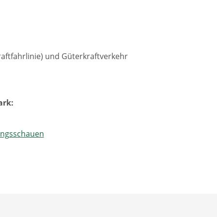
ftfahrlinie) und Güterkraftverkehr
ark:
ungsschauen