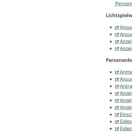
Persone
Lichtspiel
Ansuc
Ansuc
Anzei
Anzei
Personenb
Anme
Ansuc
Antra
Anze
Anzei
Anzei
Eins
Eides
Eides