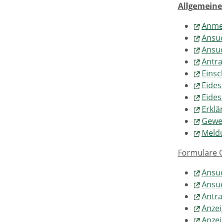
Allgemeine
Anme
Ansuc
Ansu
Antra
Eins
Eides
Eides
Erklä
Gewe
Meld
Formulare G
Ansuc
Ansu
Antra
Anze
Anzei