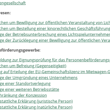
ngesellschaft
wesen:
hen um Bewilligung zur öffentlichen Veranstaltung von Lic
hen um Bestellung einer kinorechtlichen Geschäftsführun
ge der Betriebsunterbrechung eines Lichtspielunternehme
ge der Zurücklegung einer Bewilligung zur öffentlichen Vera
eförderungsgewerbe:
ldung zur Eignungsprüfung für das Personenbeförderung
hen um Befreiung (Gegenseitigkeit)
g auf Erteilung der EU-Gemeinschaftslizenz im Mietwagen
ige der Umgründung eines Unternehmens
ge einer Standortverlegung
ge einer weiteren Betriebsstätte
chränkung der Konzession
stattliche Erklärung (juristische Person)
stattliche Erklärung (natürliche Person)