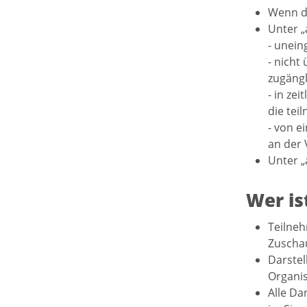
Wenn di
Unter „
- unein
- nicht
zugängl
- in ze
die tei
- von e
an der 
Unter „
Wer is
Teilneh
Zuschau
Darstel
Organis
Alle Da