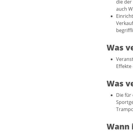
die der
auch Wa
Einrich
Verkauf
begriff
Was ve
Veranst
Effekte
Was ve
Die für
Sportge
Trampol
Wann i