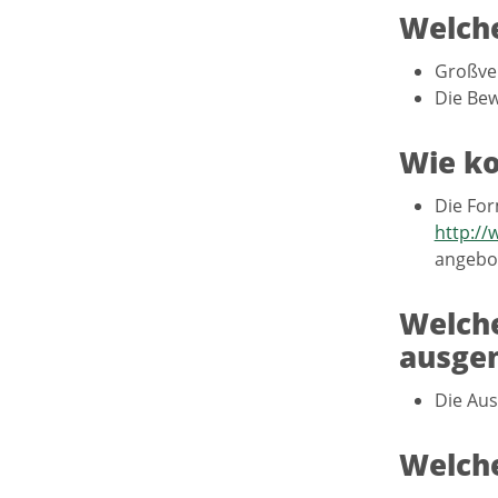
Welche
Großve
Die Bew
Wie k
Die Fo
http://
angebo
Welche
ausge
Die Aus
Welche