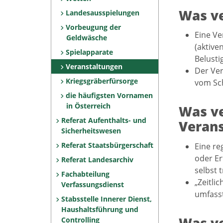
Was ve
Landesausspielungen
Vorbeugung der
Eine Ve
Geldwäsche
(aktive
Spielapparate
Belusti
Veranstaltungen
Der Ver
Kriegsgräberfürsorge
vom Sch
die häufigsten Vornamen
in Österreich
Was ve
Referat Aufenthalts- und
Verans
Sicherheitswesen
Referat Staatsbürgerschaft
Eine re
oder Er
Referat Landesarchiv
selbst t
Fachabteilung
„Zeitli
Verfassungs­dienst
umfass
Stabsstelle Innerer Dienst,
Haushaltsführung und
Controlling