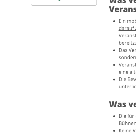
Was ve
Verans
Ein mob
darauf 
Veranst
bereitz
Das Ver
sondern
Veranst
eine al
Die Bew
unterlie
Was ve
Die für
Bühnen,
Keine V