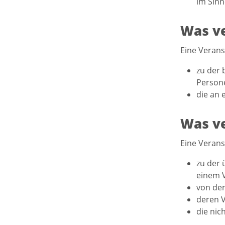
im Sinne
Was ve
Eine Verans
zu der 
Person
die an 
Was ve
Eine Verans
zu der 
einem V
von der
deren V
die nic