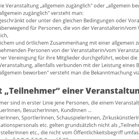
e Veranstaltung „allgemein zugänglich" oder „allgemein be
allgemein zugänglich" versteht man:
geschränkt oder unter den gleichen Bedingungen oder Vor
 überwiegend für Personen, die von der Veranstalterin/vom
ich,
itlichem und örtlichem Zusammenhang mit einer allgemein
lnehmenden Personen von der Veranstalterin/vom Veranstal
iner Vereinigung für ihre Mitglieder durchgeführt, wobei di
Veranstaltung, allenfalls verbunden mit der Leistung eines 
allgemein beworben" versteht man die Bekanntmachung via M
t „Teilnehmer“ einer Veranstaltu
mer sind in erster Linie jene Personen, die einem Veranstalt
erInnen, BesucherInnen, KundInnen ...
lerInnen, SportlerInnen, SchauspielerInnen, ZirkuskünstlerI
ationspersonals etc. gelten grundsätzlich nicht als „Teilneh
rstellerInnen etc., die nicht vom Öffentlichkeitsbegriff umfa