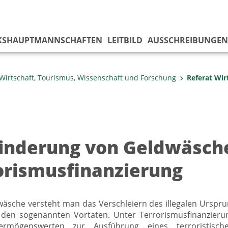
KS­HAUPTMANNSCHAFTEN
LEITBILD
AUSSCHREIBUNGEN
Wirtschaft, Tourismus, Wissenschaft und Forschung
Referat Wir
inderung von Geldwäsch
orismusfinanzierung
äsche versteht man das Verschleiern des illegalen Urspr
, den sogenannten Vortaten. Unter Terrorismusfinanzieru
Vermögenswerten zur Ausführung eines terroristis