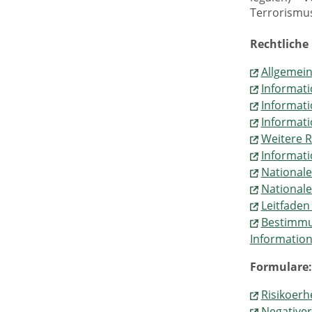
Terrorismus
Rechtliche
Allgemei
Informat
Informat
Informat
Weitere 
Informat
Nationale
Nationale
Leitfaden
Bestimmu
Informatio
Formulare:
Risikoer
Negativer