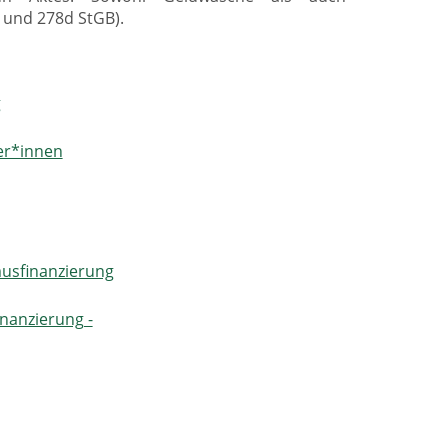
5 und 278d StGB).
g
er*innen
musfinanzierung
nanzierung -