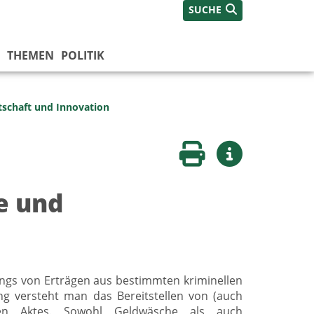
SUCHE
THEMEN
POLITIK
tschaft und Innovation
Seite drucken
Weitere Infos
e und
ungs von Erträgen aus bestimmten kriminellen
ng versteht man das Bereitstellen von (auch
chen Aktes. Sowohl Geldwäsche als auch