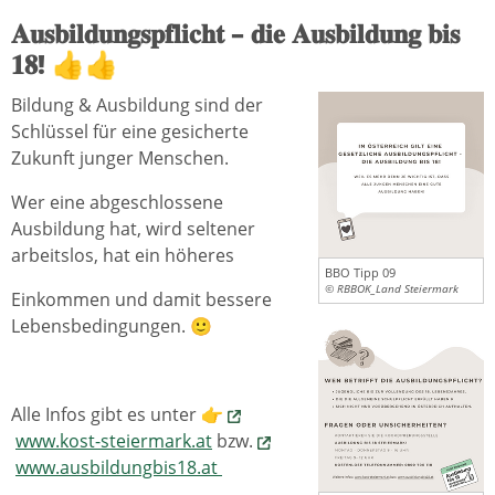
𝐀𝐮𝐬𝐛𝐢𝐥𝐝𝐮𝐧𝐠𝐬𝐩𝐟𝐥𝐢𝐜𝐡𝐭 – 𝐝𝐢𝐞 𝐀𝐮𝐬𝐛𝐢𝐥𝐝𝐮𝐧𝐠 𝐛𝐢𝐬
𝟏𝟖! 👍👍
Bildung & Ausbildung sind der
Schlüssel für eine gesicherte
Zukunft junger Menschen.
Wer eine abgeschlossene
Ausbildung hat, wird seltener
arbeitslos, hat ein höheres
BBO Tipp 09
© RBBOK_Land Steiermark
Einkommen und damit bessere
Lebensbedingungen. 🙂
Alle Infos gibt es unter 👉
www.kost-steiermark.at
bzw.
www.ausbildungbis18.at