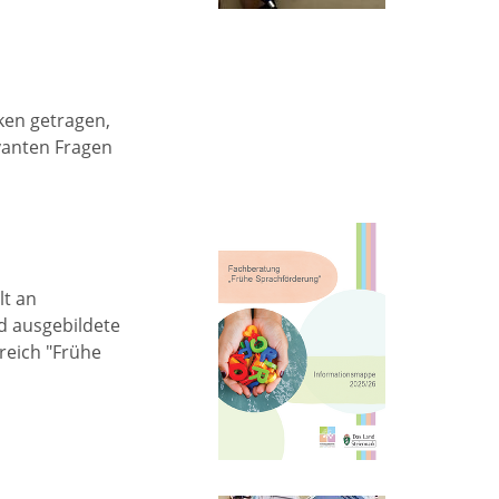
ken getragen,
vanten Fragen
lt an
d ausgebildete
reich "Frühe