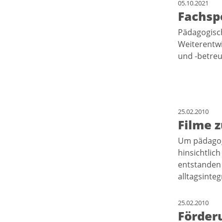
05.10.2021
Fachsp
Pädagogisch
Weiterentwi
und -betre
25.02.2010
Filme z
Um pädagogi
hinsichtlic
entstanden 
alltagsinte
25.02.2010
Förder