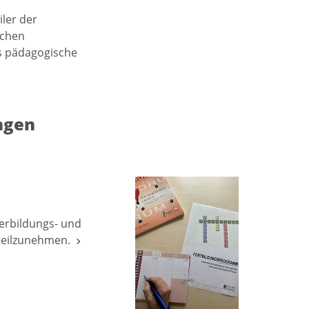
iler der
schen
s pädagogische
ngen
erbildungs- und
 teilzunehmen.