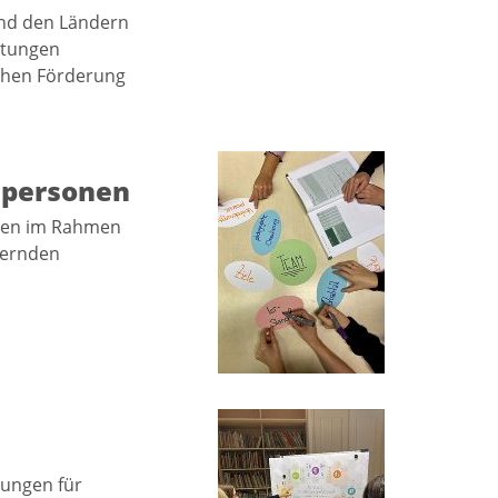
und den Ländern
htungen
chen Förderung
lpersonen
ssen im Rahmen
dernden
dungen für