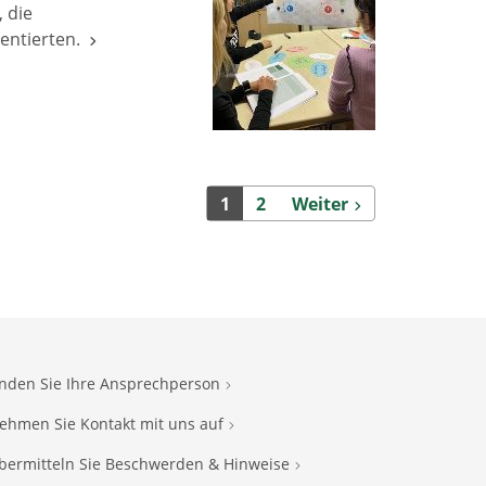
 die
entierten.
Weiter
1
2
Weiter
inden Sie Ihre Ansprechperson
ehmen Sie Kontakt mit uns auf
bermitteln Sie Beschwerden & Hinweise