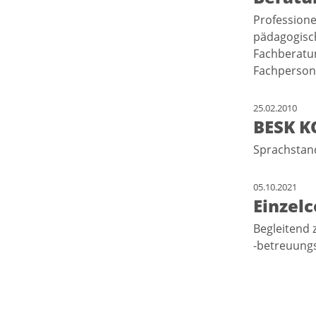
Professione
pädagogisch
Fachberatu
Fachpersona
25.02.2010
BESK K
Sprachsta
05.10.2021
Einzel
Begleitend 
-betreuungs