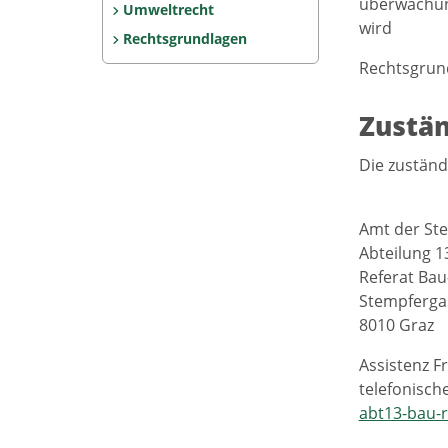
überwachun
Umweltrecht
wird
Rechtsgrundlagen
Rechtsgrund
Zustän
Die zuständ
Amt der St
Abteilung 
Referat Ba
Stempferga
8010 Graz
Assistenz F
telefonische
abt13-bau-