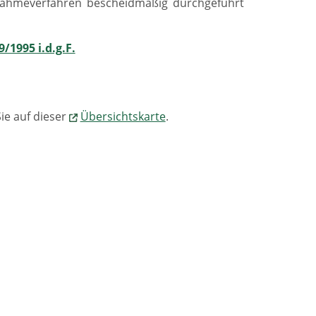
nahmeverfahren bescheidmäßig durchgeführt
/1995 i.d.g.F.
ie auf dieser
Übersichtskarte
.