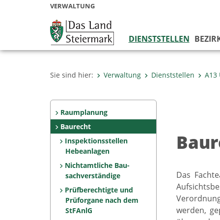
VERWALTUNG
DIENSTSTELLEN
BEZIR
Sie sind hier:
Verwaltung
Dienststellen
A13
Raumplanung
Baurecht
Baur
Inspektionsstellen
Hebeanlagen
Nichtamtliche Bau-
Das Fachte
sachverständige
Aufsichtsb
Prüfberechtigte und
Verordnunge
Prüforgane nach dem
werden, gep
StFAnlG