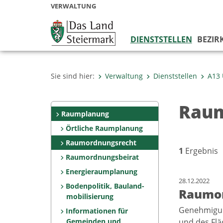
VERWALTUNG
DIENSTSTELLEN
BEZIR
Sie sind hier:
Verwaltung
Dienststellen
A13
Raum
Raumplanung
Örtliche Raumplanung
Raumordnungsrecht
1
Ergebnis
Raumordnungsbeirat
Energieraumplanung
28.12.2022
Bodenpolitik, Bauland-
Raumo
mobilisierung
Genehmigung
Informationen für
Gemeinden und
und des Fl