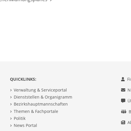
QUICKLINKS:
F
Verwaltung & Serviceportal
N
Dienststellen & Organigramm
Ü
Bezirkshauptmannschaften
Themen & Fachportale
B
Politik
A
News Portal