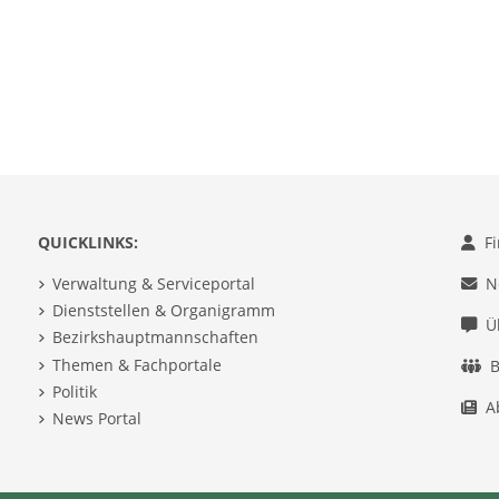
QUICKLINKS:
F
Verwaltung & Serviceportal
N
Dienststellen & Organigramm
Ü
Bezirkshauptmannschaften
Themen & Fachportale
B
Politik
A
News Portal