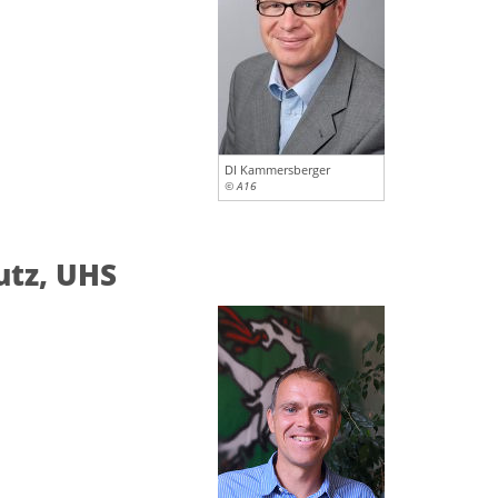
DI Kammersberger
© A16
utz, UHS