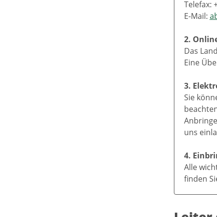
Telefax: 
E-Mail:
a
2. Onlin
Das Land
Eine Übe
3. Elekt
Sie könn
beachten 
Anbringe
uns einl
4. Einb
Alle wic
finden S