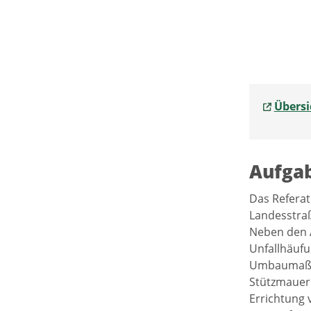
Übersi
Aufga
Das Referat
Landesstraß
Neben den A
Unfallhäufu
Umbaumaßna
Stützmauern
Errichtung