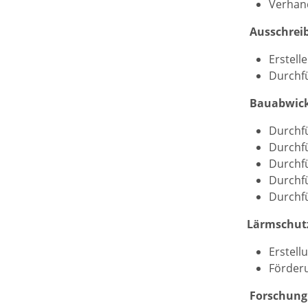
Verhan
­
Ausschrei
Erstell
Durchf
­
Bauabwick
Durchf
Durchf
Durchfü
Durchf
Durchfü
Lärmschut
Erstell
Förder
Forschung