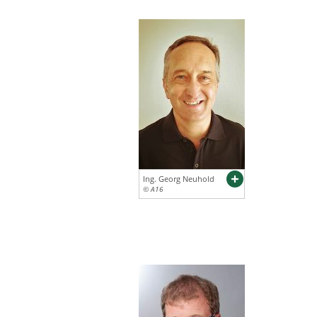
Ing. Georg Neuhold
© A16