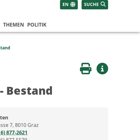
EN
SUCHE
THEMEN
POLITIK
stand
Seite drucken
Weitere Infos
 - Bestand
ten
sse 7, 8010 Graz
16) 877-2621