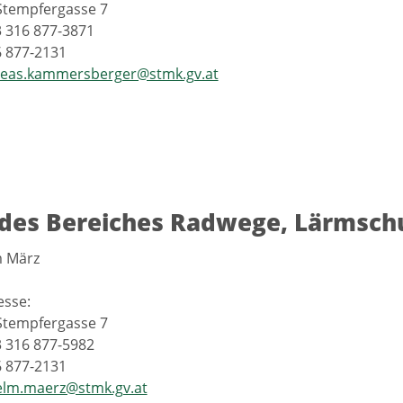
Stempfergasse 7
3 316 877-3871
6 877-2131
eas.kammersberger@stmk.gv.at
 des Bereiches Radwege, Lärmsch
m März
esse:
Stempfergasse 7
3 316 877-5982
6 877-2131
elm.maerz@stmk.gv.at