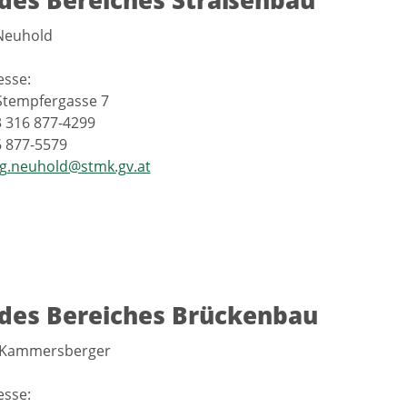
 des Bereiches Straßenbau
 Neuhold
esse:
Stempfergasse 7
3 316 877-4299
6 877-5579
g.neuhold@stmk.gv.at
 des Bereiches Brückenbau
 Kammersberger
esse: