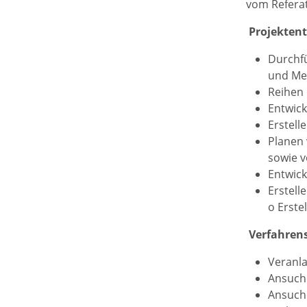
vom Referat
­ Projekten
Durchf
und Mel
Reihen
Entwic
Erstell
Planen
sowie 
Entwick
Erstell
o Erste
­ Verfahren
Veranl
Ansuch
Ansuch