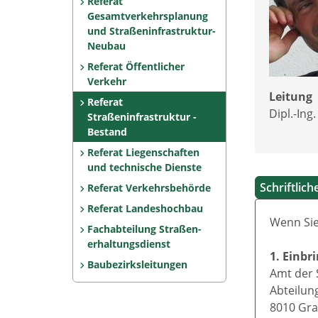
Referat
Gesamtverkehrsplanung
und Straßeninfrastruktur-
Neubau
Referat Öffentlicher
Verkehr
Leitung
Referat
Dipl.-Ing
Straßeninfrastruktur -
Bestand
Referat Liegenschaften
und technische Dienste
Schriftlic
Referat Verkehrsbehörde
Referat Landeshochbau
Wenn Sie
Fachabteilung Straßen­
erhaltungsdienst
1. Einbr
Baubezirksleitungen
Amt der 
Abteilun
8010 Gra