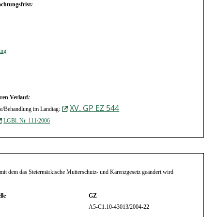
chtungsfrist
:
ung
ren Verlauf
:
XV. GP EZ 544
e/Behandlung im Landtag:
LGBl. Nr. 111/2006
, mit dem das Steiermärkische Mutterschutz- und Karenzgesetz geändert
wird
lle
GZ
A5-C1.10-43013/2004-22