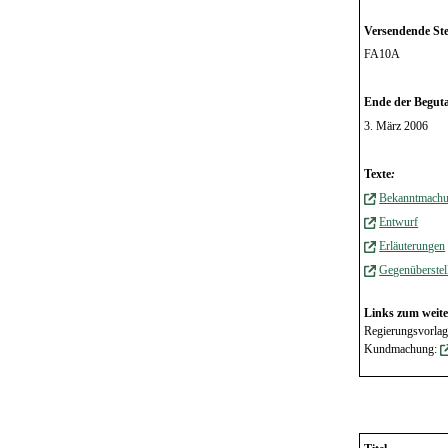
Versendende Ste
FA10A
Ende der Beguta
3. März 2006
Texte
:
Bekanntmach
Entwurf
Erläuterungen
Gegenüberstel
Links zum weite
Regierungsvorla
Kundmachung: