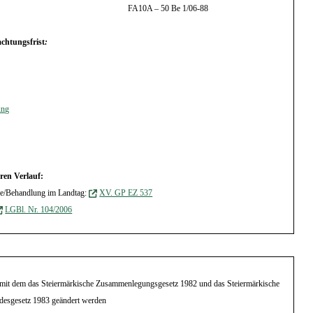
FA10A – 50 Be 1/06-88
chtungsfrist
:
ung
ren Verlauf:
ge/Behandlung im Landtag:
XV. GP EZ 537
LGBl. Nr. 104/2006
., mit dem das Steiermärkische Zusammenlegungsgesetz 1982 und das Steiermärkische
desgesetz 1983 geändert werden