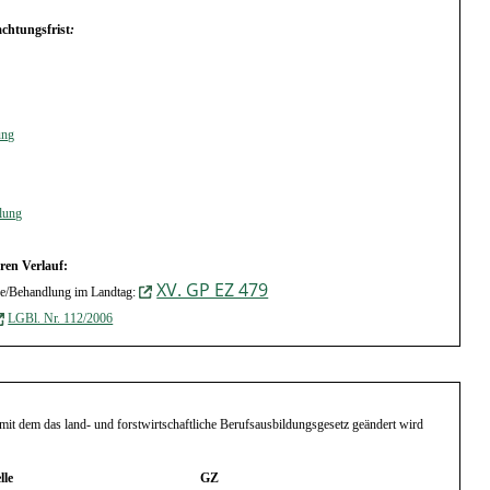
chtungsfrist
:
ung
lung
ren Verlauf:
XV. GP EZ 479
ge/Behandlung im Landtag:
LGBl. Nr. 112/2006
, mit dem das land- und forstwirtschaftliche Berufsausbildungsgesetz geändert
wird
lle
GZ