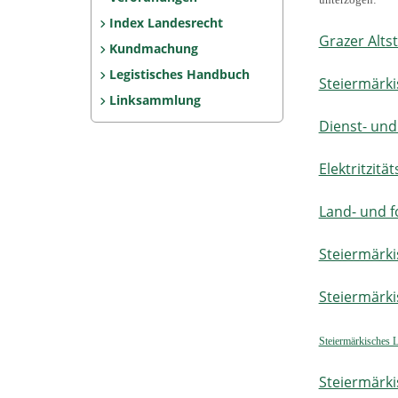
Index Landesrecht
Grazer Alts
Kundmachung
Legistisches Handbuch
Steiermärki
Linksammlung
Dienst- und
Elektritzit
Land- und f
Steiermärki
Steiermärki
Steiermärkisches 
Steiermärki