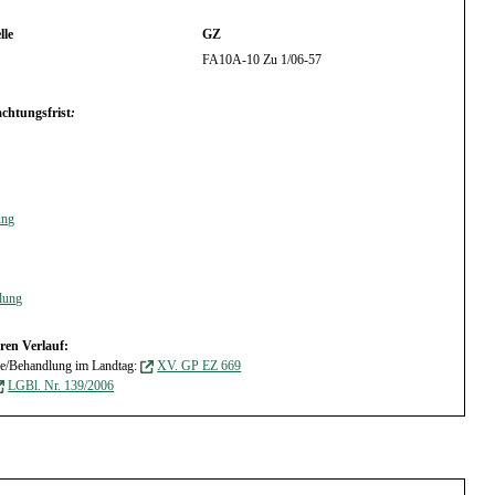
lle
GZ
FA10A-10 Zu 1/06-57
chtungsfrist
:
ung
lung
ren Verlauf:
ge/Behandlung im Landtag:
XV. GP EZ 669
LGBl. Nr. 139/2006