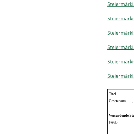
Steiermärki
Steiermärki
Steiermärk
Steiermärki
Steiermärk
Steiermärk
Titel
Gesetz vom ......
Versendende Ste
FA6B