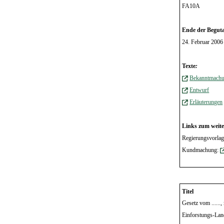
FA10A
Ende der Beguta
24. Februar 2006
Texte
:
Bekanntmach
Entwurf
Erläuterungen
Links zum weite
Regierungsvorla
Kundmachung:
Titel
Gesetz vom .....
Einforstungs-Lan