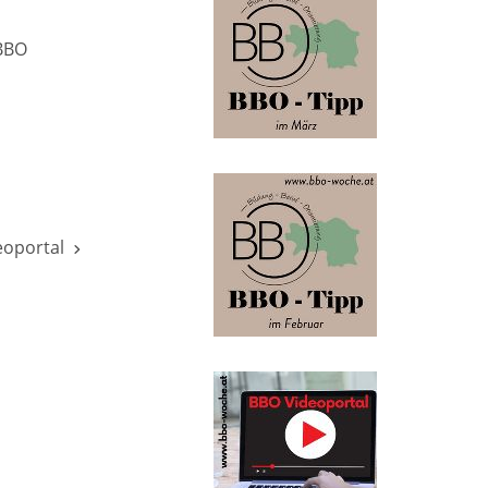
„BBO
deoportal