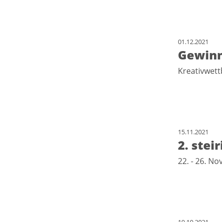
01.12.2021
Gewinn
Kreativwet
15.11.2021
2. ste
22. - 26. 