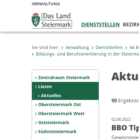
VERWALTUNG
DIENSTSTELLEN
BEZIR
Sie sind hier:
Verwaltung
Dienststellen
A6 B
Bildungs- und Berufsorientierung in der Steierm
Aktu
Zentralraum Steiermark
Liezen
Aktuelles
90
Ergebnis
Obersteiermark Ost
Obersteiermark West
02.06.2022
Oststeiermark
BBO Tip
Südoststeiermark
Gewinnspie