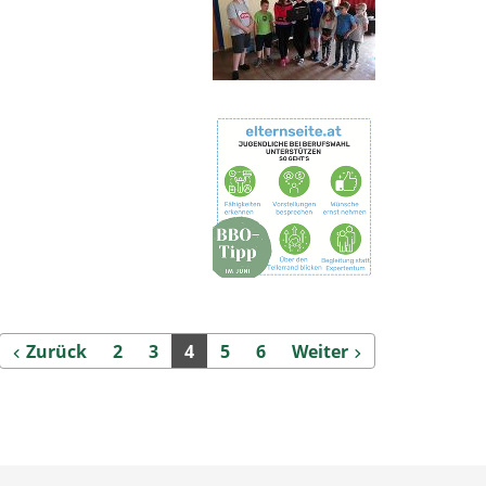
Zurück
Weiter
Zurück
2
3
4
5
6
Weiter