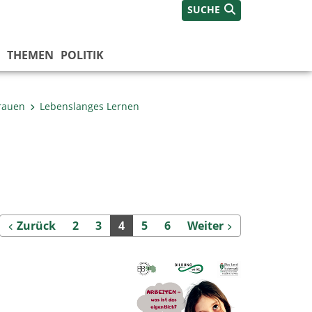
SUCHE
THEMEN
POLITIK
Frauen
Lebenslanges Lernen
Zurück
Weiter
Zurück
2
3
4
5
6
Weiter