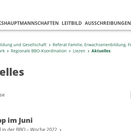
KS­HAUPTMANNSCHAFTEN
LEITBILD
AUSSCHREIBUNGEN
ildung und Gesellschaft
Referat Familie, Erwachsenenbildung, 
ark
Regionale BBO-Koordination
Liezen
Aktuelles
elles
se
p im Juni
l in der BBO – Woche 2022