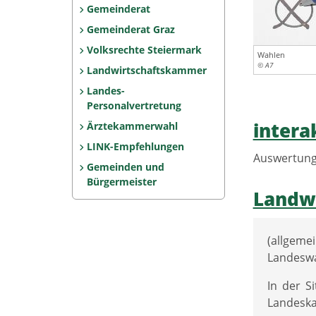
Gemeinderat
Gemeinderat Graz
Volksrechte Steiermark
Wahlen
© A7
Landwirtschaftskammer
Landes-
Personalvertretung
intera
Ärztekammerwahl
LINK-Empfehlungen
Auswertung 
Gemeinden und
Bürgermeister
Landw
(allgeme
Landeswa
In der S
Landeska