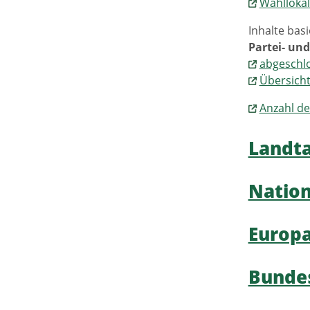
Wahllokal
Inhalte bas
Partei- un
abgeschl
Übersicht
Anzahl de
Landt
Nation
Europa
Bundes