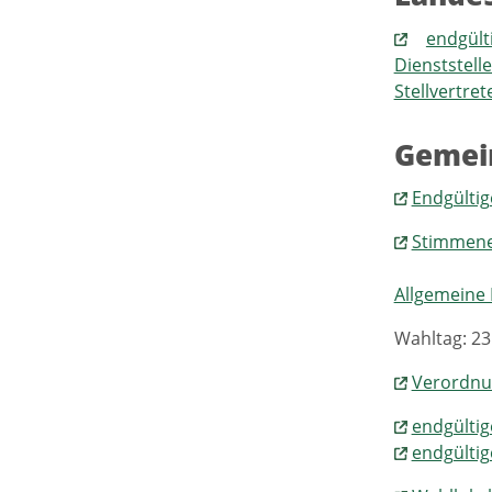
endgül
Dienststel
Stellvertret
Gemei
Endgültig
Stimmene
Allgemeine
Wahltag: 23.
Verordnu
endgültig
endgültig