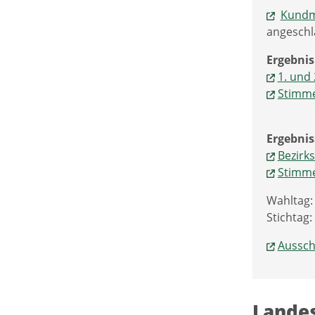
Kund
angeschl
Ergebnis
1. und
Stimme
Ergebnis
Bezirk
Stimme
Wahltag: 
Stichtag
Aussch
Landes