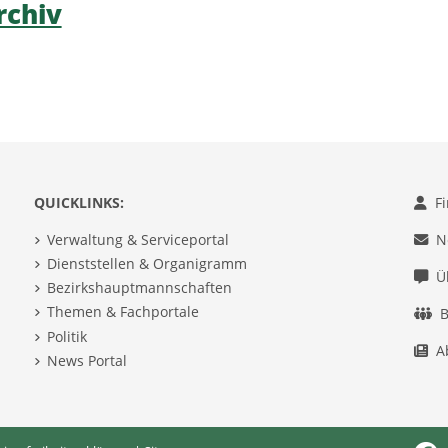
rchiv
QUICKLINKS:
F
Verwaltung & Serviceportal
N
Dienststellen & Organigramm
Ü
Bezirkshauptmannschaften
Themen & Fachportale
B
Politik
A
News Portal