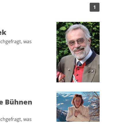
1
ek
achgefragt, was
ie Bühnen
achgefragt, was