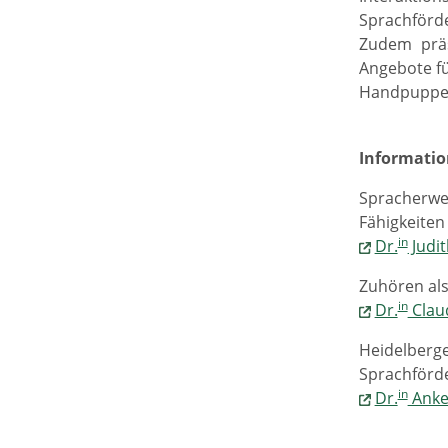
Sprachförd
Zudem prä
Angebote f
Handpuppens
Informatio
Spracherwe
Fähigkeiten
in
Dr.
Judi
Zuhören als
in
Dr.
Clau
Heidelberge
Sprachförd
in
Dr.
Ank