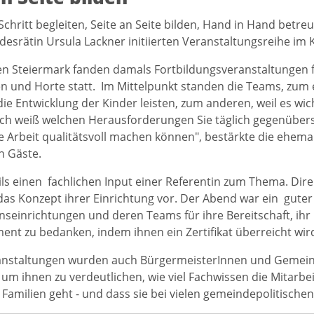
 Schritt begleiten, Seite an Seite bilden, Hand in Hand betre
desrätin Ursula Lackner initiierten Veranstaltungsreihe im
en Steiermark fanden damals Fortbildungsveranstaltungen f
n und Horte statt. Im Mittelpunkt standen die Teams, zum e
 die Entwicklung der Kinder leisten, zum anderen, weil es wi
„Ich weiß welchen Herausforderungen Sie täglich gegenüberst
re Arbeit qualitätsvoll machen können", bestärkte die ehema
 Gäste.
ils einen fachlichen Input einer Referentin zum Thema. Dire
das Konzept ihrer Einrichtung vor. Der Abend war ein guter 
nseinrichtungen und deren Teams für ihre Bereitschaft, ihr
ent zu bedanken, indem ihnen ein Zertifikat überreicht wir
anstaltungen wurden auch BürgermeisterInnen und Gemeind
 um ihnen zu verdeutlichen, wie viel Fachwissen die Mitarb
Familien geht - und dass sie bei vielen gemeindepolitisch