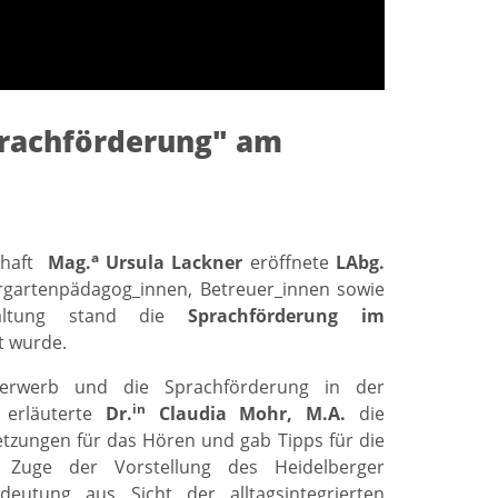
prachförderung" am
a
schaft
Mag.
Ursula Lackner
eröffnete
LAbg.
gartenpädagog_innen, Betreuer_innen sowie
staltung stand die
Sprachförderung im
t wurde.
herwerb und die Sprachförderung in der
in
 erläuterte
Dr.
Claudia Mohr, M.A.
die
tzungen für das Hören und gab Tipps für die
 Zuge der Vorstellung des Heidelberger
deutung aus Sicht der alltagsintegrierten