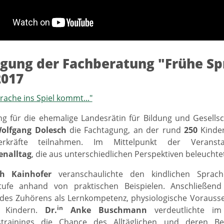
gung der Fachberatung "Frühe S
2017
ache ins Spiel kommt..."
ng für die ehemalige Landesrätin für Bildung und Gesell
olfgang Dolesch
die Fachtagung, an der rund
250
Kinder
derkräfte teilnahmen. Im Mittelpunkt der Veran
enalltag
, die aus unterschiedlichen Perspektiven beleuchte
h Kainhofer
veranschaulichte den kindlichen Sprac
tufe anhand von praktischen Beispielen. Anschließend
des Zuhörens als Lernkompetenz, physiologische Vorausse
in
t Kindern.
Dr.
Anke Buschmann
verdeutlichte im
nstrainings die Chance des Alltäglichen und deren Be