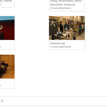
k, Pfeifer
Kranz, Buschmann, Mohr,
k
Kainhofer, Schmuck
© Land Steiermark
Ausstellung
k
© Land Steiermark
k