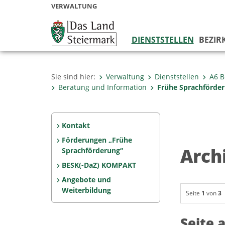
VERWALTUNG
DIENSTSTELLEN
BEZIR
Sie sind hier:
Verwaltung
Dienststellen
A6 B
Beratung und Information
Frühe Sprachförde
Kontakt
Förderungen „Frühe
Arch
Sprachförderung“
BESK(-DaZ) KOMPAKT
Angebote und
Weiterbildung
Seite
1
von
3
Seite 