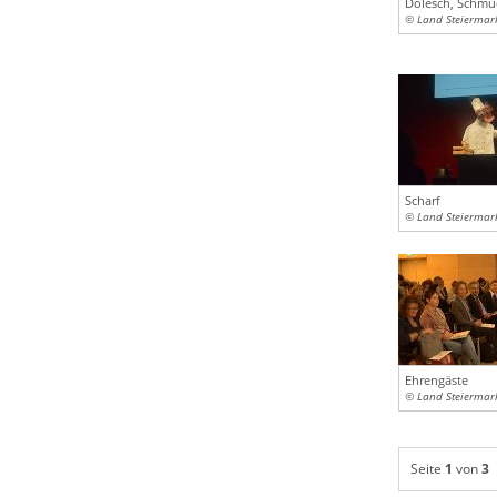
Dolesch, Schmuc
© Land Steiermar
Scharf
© Land Steiermar
Ehrengäste
© Land Steiermar
Seite
1
von
3