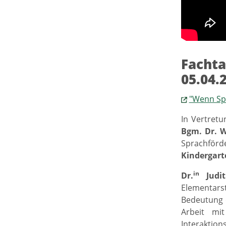
Fachta
05.04.
"Wenn Spr
In Vertretu
Bgm. Dr. W
Sprachför
Kindergart
in
Dr.
Judit
Elementars
Bedeutung 
Arbeit mi
Interaktio