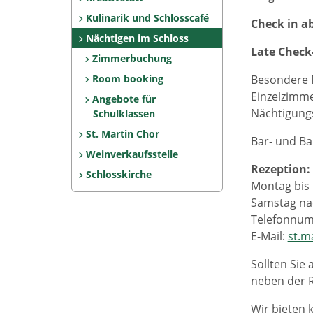
Kulinarik und Schlosscafé
Check in ab
Nächtigen im Schloss
Late Check-
Zimmerbuchung
Room booking
Besondere R
Einzelzimme
Angebote für
Nächtigungs
Schulklassen
St. Martin Chor
Bar- und B
Weinverkaufsstelle
Rezeption:
Schlosskirche
Montag bis 
Samstag na
Telefonnu
E-Mail:
st.m
Sollten Sie 
neben der R
Wir bieten 