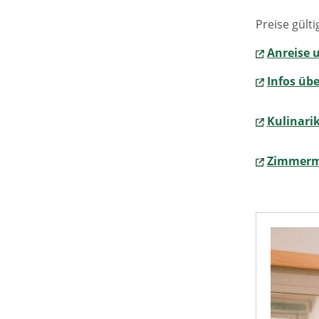
Preise gülti
Anreise 
Infos üb
Kulinarik
Zimmer