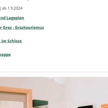
g ab 1.9.2024
und Lageplan
er Graz - Graztourismus
 im Schloss
mappe